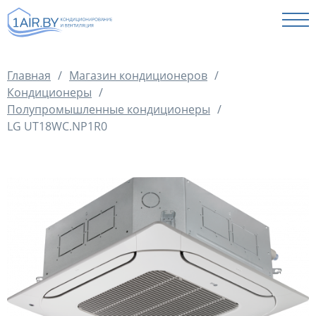
КАТАЛОГ
Главная
/
Магазин кондиционеров
/
УСЛУГИ
Кондиционеры
/
ОПЛАТА И ДОСТАВКА
Полупромышленные кондиционеры
/
LG UT18WC.NP1R0
КОНТАКТЫ
ОТЗЫВЫ
ФОТО НАШИХ РАБОТ
СТАТЬИ
+375 (29) 197 50 07
+375 (33) 697 50 07